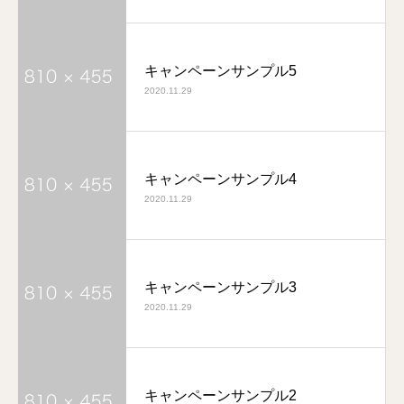
キャンペーンサンプル5
2020.11.29
キャンペーンサンプル4
2020.11.29
キャンペーンサンプル3
2020.11.29
キャンペーンサンプル2