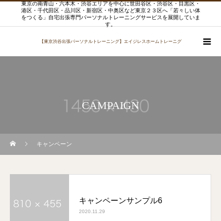
東京の南青山・六本木・渋谷エリアを中心に世田谷区・渋谷区・目黒区・
港区・千代田区・品川区・新宿区・中奥区など東京２３区へ「若々しい体
をつくる」自宅出張専門パーソナルトレーニングサービスを展開していま
す。
【東京渋谷出張パーソナルトレーニング】エイジレスホームトレーニグ
CAMPAIGN
キャンペーン
キャンペーンサンプル6
2020.11.29