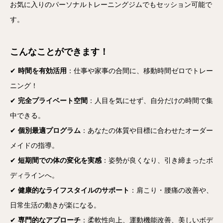
お気に入りのパーソナルトレーニングジムでもセッション可能で
す。
こんなことができます！
✔
時間を有効活用
：仕事や家事の合間に、移動時間ゼロでトレー
ニング！
✔
完全プライベート空間
：人目を気にせず、自分だけの時間で集
中できる。
✔
個別最適プログラム
：あなたの体質や目標に合わせたオーダー
メイドの指導。
✔
短期間での体の変化を実感
：姿勢が良くなり、引き締まったボ
ディラインへ。
✔
健康的なライフスタイルのサポート
：肩こり・腰痛の改善や、
日常生活の動きが楽になる。
✔
専門的なアプローチ
：柔軟性向上、運動機能改善、美しいボデ