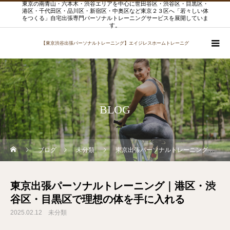
東京の南青山・六本木・渋谷エリアを中心に世田谷区・渋谷区・目黒区・
港区・千代田区・品川区・新宿区・中奥区など東京２３区へ「若々しい体
をつくる」自宅出張専門パーソナルトレーニングサービスを展開していま
す。
【東京渋谷出張パーソナルトレーニング】エイジレスホームトレーニグ
BLOG
ブログ
未分類
東京出張パーソナルトレーニング｜港区・渋谷区・目黒区で理想の体を手に入れる
東京出張パーソナルトレーニング｜港区・渋
谷区・目黒区で理想の体を手に入れる
2025.02.12
未分類