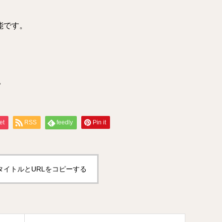
能です。
。
et
RSS
feedly
Pin it
タイトルとURLをコピーする