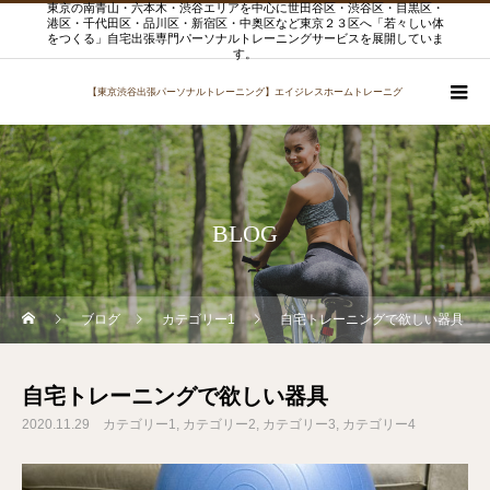
東京の南青山・六本木・渋谷エリアを中心に世田谷区・渋谷区・目黒区・
港区・千代田区・品川区・新宿区・中奥区など東京２３区へ「若々しい体
をつくる」自宅出張専門パーソナルトレーニングサービスを展開していま
す。
【東京渋谷出張パーソナルトレーニング】エイジレスホームトレーニグ
BLOG
ブログ
カテゴリー1
自宅トレーニングで欲しい器具
自宅トレーニングで欲しい器具
2020.11.29
カテゴリー1
カテゴリー2
カテゴリー3
カテゴリー4